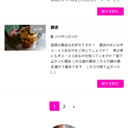
続きを読む
銀杏
未分類
2020年12月26日
皆様は銀杏はお好きですか？ 銀杏の木にはオ
ス・メスあるのをご存じでしょうか？ 実は実
にもオス・メスあるのを知っていますか？ 茹で
上がった銀杏 これは雄の銀杏 こちらが雌の銀
杏 面が３面あります こちらの茹で上がった
[…]
続きを読む
投
1
2
»
固
固
定
定
稿
ペ
ペ
ー
ー