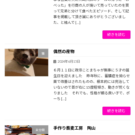
べった」を行商の人が焼いて売っていたのを買
って兄弟と分けて食べたエピソード、そして記
事を掲載して頂き誠にありがとうございまし
た、と結んで […]
続きを読む
偶然の産物
猫
2024年6月15日
６月１１日に政宗ことまちゃが無事に５才の誕
生日を迎えました 昨年秋に、蓄膿症を拗らせ
薬で改善はされたものの、根本的には完治して
いないので首が右に15度程傾き、動きが荒くな
りました それでも、性格が頗る良い子で、ポ
ーち […]
続きを読む
手作り蕎麦工房 陶山
未分類