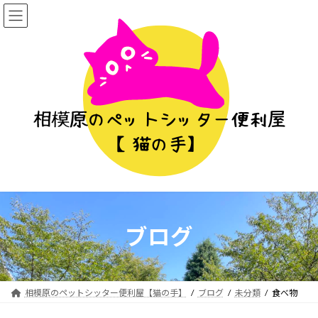
コ
ナ
ン
ビ
テ
ゲ
ン
ー
ツ
シ
へ
ョ
ス
ン
キ
に
ッ
移
プ
動
ブログ
相模原のペットシッター便利屋【猫の手】
ブログ
未分類
食べ物