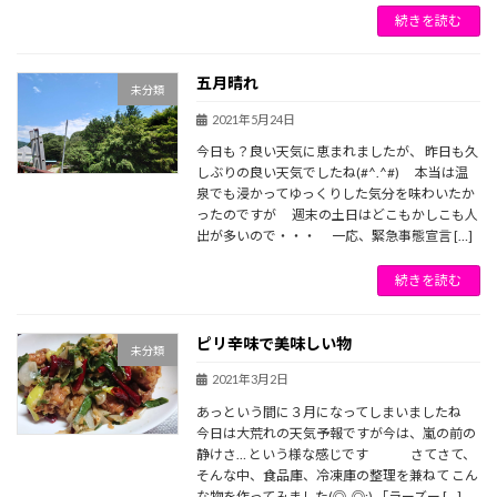
続きを読む
五月晴れ
未分類
2021年5月24日
今日も？良い天気に恵まれましたが、 昨日も久
しぶりの良い天気でしたね(#^.^#) 本当は温
泉でも浸かってゆっくりした気分を味わいたか
ったのですが 週末の土日はどこもかしこも人
出が多いので・・・ 一応、緊急事態宣言 […]
続きを読む
ピリ辛味で美味しい物
未分類
2021年3月2日
あっという間に３月になってしまいましたね
今日は大荒れの天気予報ですが今は、嵐の前の
静けさ… という様な感じです さてさて、
そんな中、食品庫、冷凍庫の整理を兼ねて こん
な物を作ってみました(◎_◎;) 「ラーズー […]