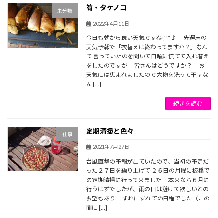
筍・タケノコ
未分類
2022年4月11日
今日も朝から良い天気ですね(^^♪ 先週末の
天気予報で「衣替えは終わってますか？」なん
て 言っていたのを聞いて日曜に慌てて入れ替え
をしたのですが 皆さんはどうですか？ お
天気には恵まれましたので大物を洗って干すな
ん […]
続きを読む
定期清掃と色々
仕事
2021年7月27日
台風直撃の予報が出ていたので、当初の予定だ
った２７日を繰り上げて ２６日の月曜に板橋で
の定期清掃に行って来ました 本来なら６月に
行うはずでしたが、雨の日は避けて欲しいとの
要望もあり ずれにずれての日程でした（この
間に […]