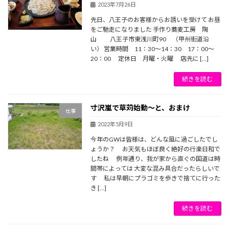
2023年7月26日
先日、八王子のお客様からお誘いを受けて お昼
をご馳走になりました 手作り蕎麦工房 陶
山 八王子市東浅川町90 （甲州街道沿
い） 営業時間 11：30～14：30 17：00～
20：00 定休日 月曜・火曜 店先に […]
続きを読む
寸沢嵐で草苅始動～と、おまけ
仕事
2022年5月9日
今年のGWは皆様は、どんな風に過ごしたでし
ょうか？ お天気もほぼ良く絶好の行楽日和で
したね 例年通り、我が家から直ぐの国道は時
間帯によっては 大変な混み具合だったらしいで
す 私は早朝にプラゴミを歩きで捨てに行った
き […]
続きを読む