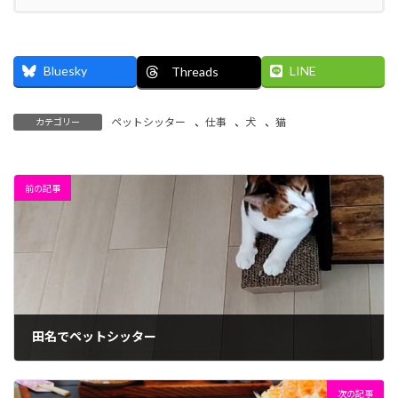
Bluesky
LINE
Threads
ペットシッター
、
仕事
、
犬
、
猫
カテゴリー
前の記事
田名でペットシッター
2023年7月18日
次の記事