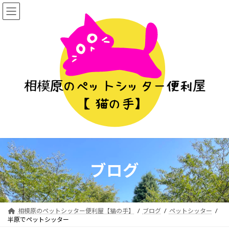
コ
ナ
ン
ビ
テ
ゲ
ン
ー
ツ
シ
へ
ョ
ス
ン
キ
に
ッ
移
プ
動
ブログ
相模原のペットシッター便利屋【猫の手】
ブログ
ペットシッター
半原でペットシッター