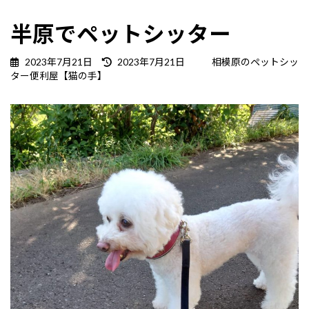
半原でペットシッター
最
2023年7月21日
2023年7月21日
相模原のペットシッ
終
ター便利屋【猫の手】
更
新
日
時
: