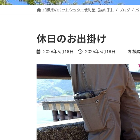
相模原のペットシッター便利屋【猫の手】
ブログ
ペ
休日のお出掛け
最
2026年5月18日
2026年5月18日
相模
終
更
新
日
時
: