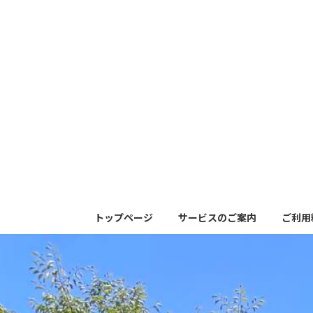
コ
ナ
ン
ビ
テ
ゲ
ン
ー
ツ
シ
へ
ョ
ス
ン
キ
に
ッ
移
プ
動
トップページ
サービスのご案内
ご利用