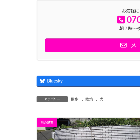
お気軽に
07
朝７時～
メ
Bluesky
散歩
、
散策
、
犬
カテゴリー
前の記事